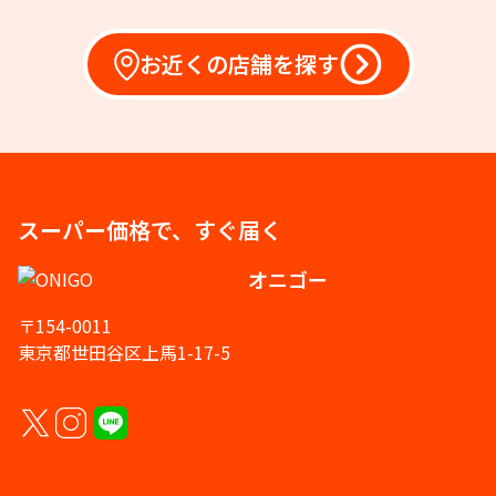
お近くの店舗を探す
スーパー価格で、すぐ届く
オニゴー
〒154-0011
東京都世田谷区上馬1-17-5