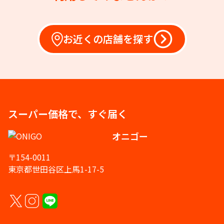
お近くの店舗を探す
スーパー価格で、すぐ届く
オニゴー
〒154-0011
東京都世田谷区上馬1-17-5