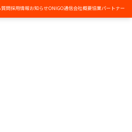
る質問
採用情報
お知らせ
ONIGO通信
会社概要
協業パートナー