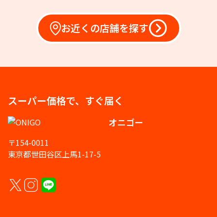
お近くの店舗を探す
スーパー価格で、すぐ届く
オニゴー
〒154-0011
東京都世田谷区上馬1-17-5