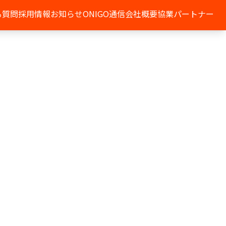
る質問
採用情報
お知らせ
ONIGO通信
会社概要
協業パートナー