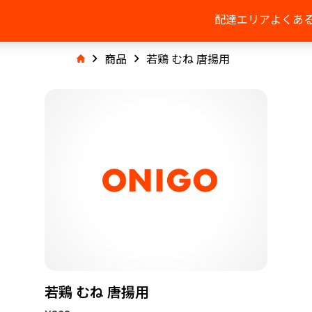
配達エリア
よくあ
商品
若鶏 むね 唐揚用
若鶏 むね 唐揚用