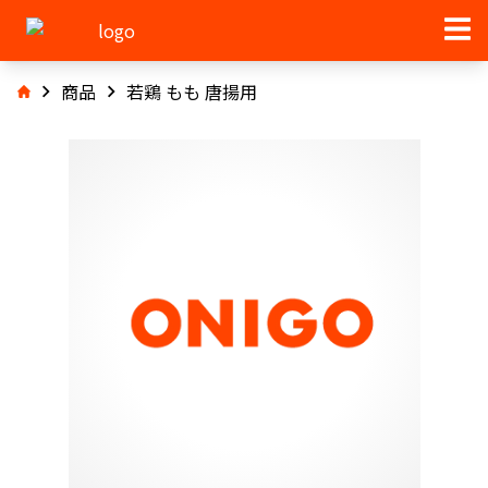
商品
若鶏 もも 唐揚用