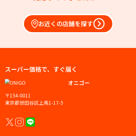
お近くの店舗を探す
スーパー価格で、すぐ届く
オニゴー
〒154-0011
東京都世田谷区上馬1-17-5