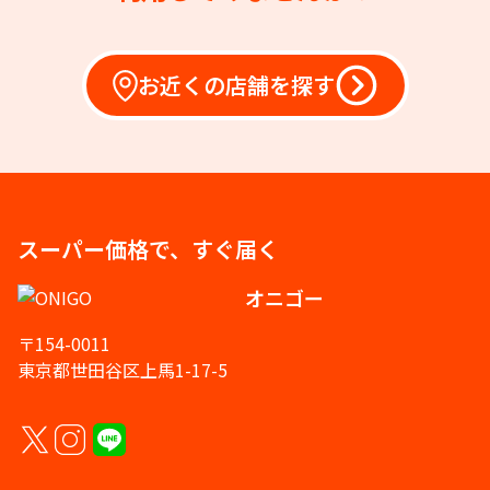
お近くの店舗を探す
スーパー価格で、すぐ届く
オニゴー
〒154-0011
東京都世田谷区上馬1-17-5