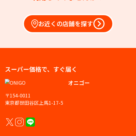
お近くの店舗を探す
スーパー価格で、すぐ届く
オニゴー
〒154-0011
東京都世田谷区上馬1-17-5