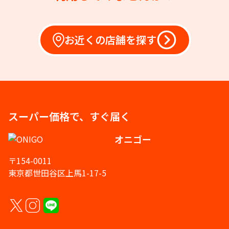
お近くの店舗を探す
スーパー価格で、すぐ届く
オニゴー
〒154-0011
東京都世田谷区上馬1-17-5