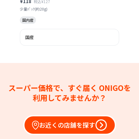
¥118
税込¥127
少量ﾊﾟｯｸ(約20g)
国内産
国産
スーパー価格で、すぐ届く
ONIGOを
利用してみませんか？
お近くの店舗を探す