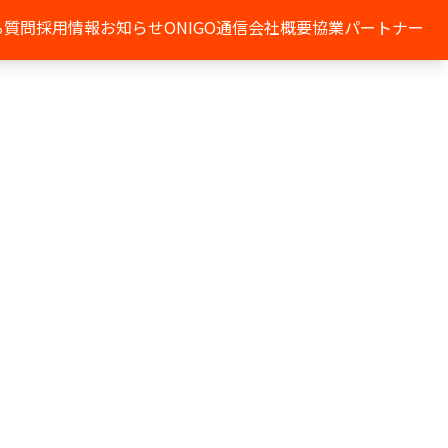
る質問
採用情報
お知らせ
ONIGO通信
会社概要
協業パートナー