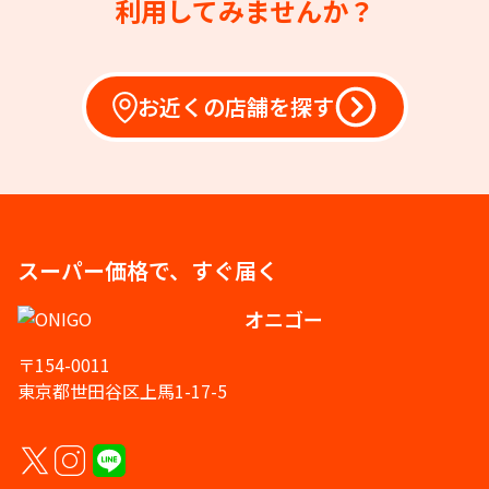
利用してみませんか？
お近くの店舗を探す
スーパー価格で、すぐ届く
オニゴー
〒154-0011
東京都世田谷区上馬1-17-5