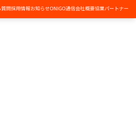
る質問
採用情報
お知らせ
ONIGO通信
会社概要
協業パートナー