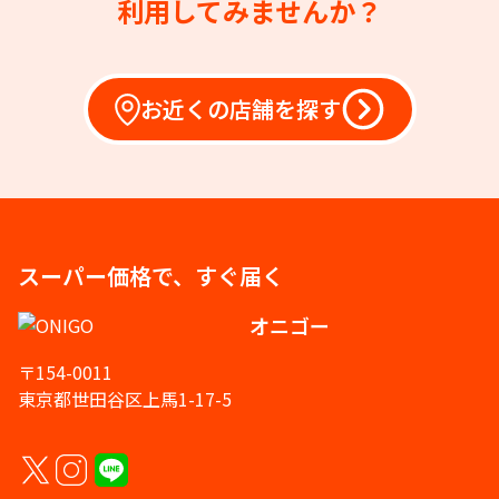
利用してみませんか？
お近くの店舗を探す
スーパー価格で、すぐ届く
オニゴー
〒154-0011
東京都世田谷区上馬1-17-5