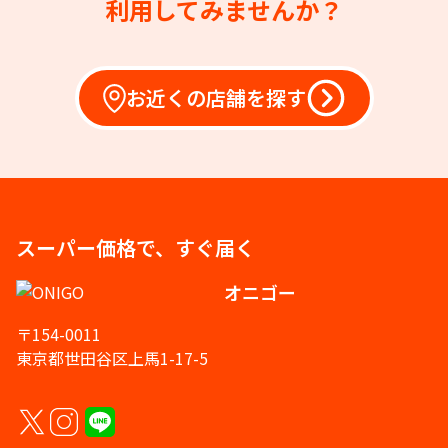
利用してみませんか？
お近くの店舗を探す
スーパー価格で、すぐ届く
オニゴー
〒154-0011
東京都世田谷区上馬1-17-5