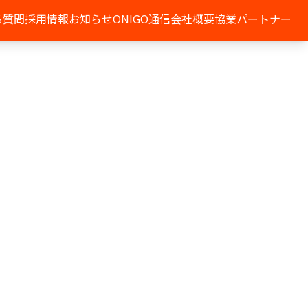
る質問
採用情報
お知らせ
ONIGO通信
会社概要
協業パートナー