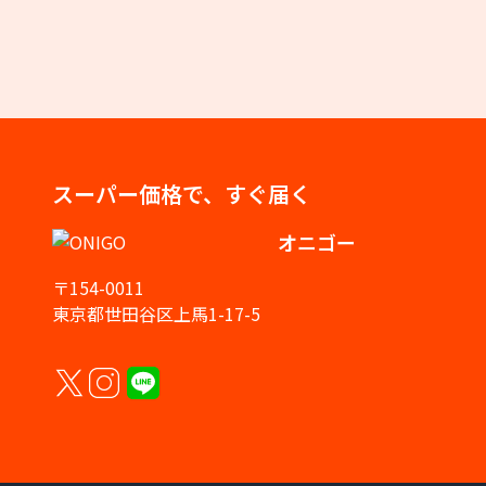
スーパー価格で、すぐ届く
オニゴー
〒154-0011
東京都世田谷区上馬1-17-5