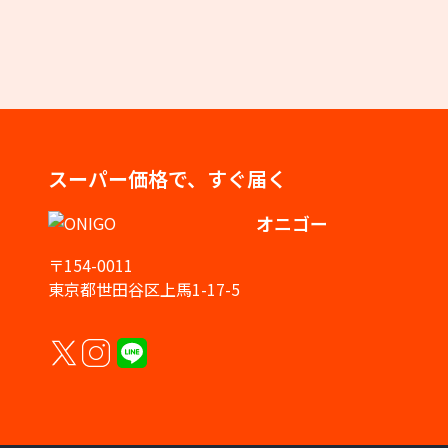
スーパー価格で、すぐ届く
オニゴー
〒154-0011
東京都世田谷区上馬1-17-5