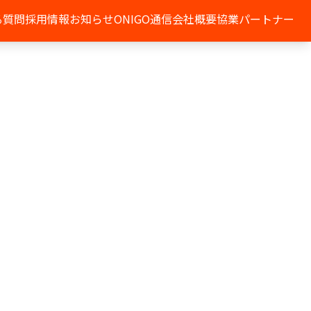
る質問
採用情報
お知らせ
ONIGO通信
会社概要
協業パートナー