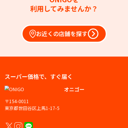
利用してみませんか？
お近くの店舗を探す
スーパー価格で、すぐ届く
オニゴー
〒154-0011
東京都世田谷区上馬1-17-5