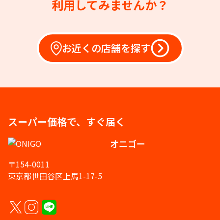
利用してみませんか？
お近くの店舗を探す
スーパー価格で、すぐ届く
オニゴー
〒154-0011
東京都世田谷区上馬1-17-5