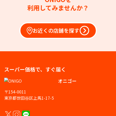
利用してみませんか？
お近くの店舗を探す
スーパー価格で、すぐ届く
オニゴー
〒154-0011
東京都世田谷区上馬1-17-5