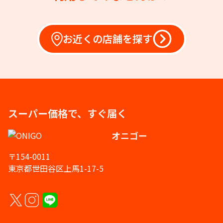
お近くの店舗を探す
スーパー価格で、すぐ届く
オニゴー
〒154-0011
東京都世田谷区上馬1-17-5