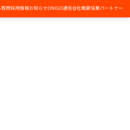
る質問
採用情報
お知らせ
ONIGO通信
会社概要
協業パートナー