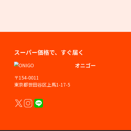
スーパー価格で、すぐ届く
オニゴー
〒154-0011
東京都世田谷区上馬1-17-5