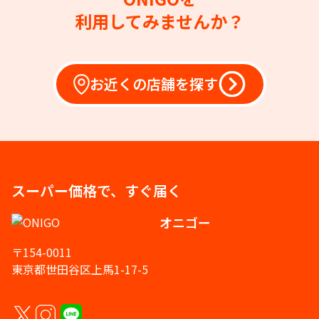
利用してみませんか？
お近くの店舗を探す
スーパー価格で、すぐ届く
オニゴー
〒154-0011
東京都世田谷区上馬1-17-5