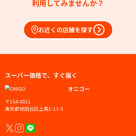
利用してみませんか？
お近くの店舗を探す
スーパー価格で、すぐ届く
オニゴー
〒154-0011
東京都世田谷区上馬1-17-5