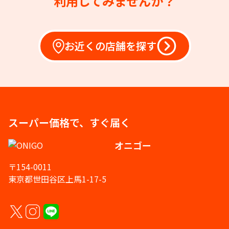
利用してみませんか？
お近くの店舗を探す
スーパー価格で、すぐ届く
オニゴー
〒154-0011
東京都世田谷区上馬1-17-5