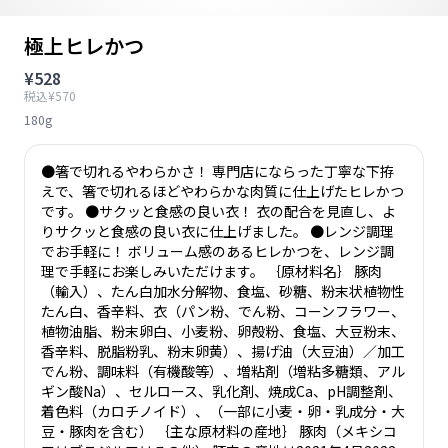
極上ヒレかつ
¥528
税込¥570
180g
●箸で切れるやわらかさ！ 専門店にならった丁寧な下拵
えで、箸で切れるほどやわらかな肉質に仕上げたヒレかつ
です。 ●サクッと食感の良い衣！ 衣の配合を見直し、よ
りサクッと食感の良い衣に仕上げました。 ●レンジ調理
でお手軽に！ ボリューム感のあるヒレかつを、レンジ調
理で手軽にお楽しみいただけます。 ｛原材料名｝ 豚肉
（輸入）、たん白加水分解物、食塩、砂糖、粉末状植物性
たん白、香辛料、衣（パン粉、でん粉、コーンフラワー、
植物油脂、粉末卵白、小麦粉、卵殻粉、食塩、大豆粉末、
香辛料、脱脂粉乳、粉末卵黄）、揚げ油（大豆油）／加工
でん粉、調味料（有機酸等）、増粘剤（増粘多糖類、アル
ギン酸Na）、セルロース、乳化剤、焼成Ca、pH調整剤、
着色料（カロチノイド）、（一部に小麦・卵・乳成分・大
豆・豚肉を含む） ｛主な原材料の産地｝ 豚肉（メキシコ