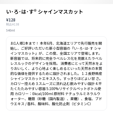
い･ろ･は･す® シャインマスカット
¥128
税込¥138
540ml
お1人様1本まで！ 本年6月、北海道エリアで先行販売を開
始し、ご好評いただいた新小型容器の『い･ろ･は･す シャ
インマスカット』が、この度、全国エリアで登場します。
新容器では、将来的に完全ラベルレス化を見据えたラベル
レスルックのデザインを採用。 消費者にとって天然水をよ
りおいしく、より心地よく楽しめるといった天然水の本質
的な価値を提供するために設計されました。 1. 2.長野県産
シャインマスカットエキス入り。すっきりほどよい甘 さ。
カロリー控えめ 3.スムーズに流れ込む飲みやすい設計 4.平
たくたたみやすい容器 5.100%リサイクルペットボトル使
用 カロリー：0kcal/100ml 原材料 ナチュラルミネラルウ
ォーター、糖類（砂糖（国内製造）、果糖）、食塩、ブド
ウエキス / 香料、酸味料、酸化防止剤（ビタミンC）