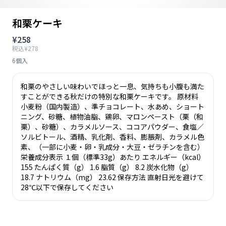
和栗ケーキ
¥258
税込¥278
6個入
和栗のやさしい味わいでほっと一息、気持ちも小腹も満た
すことができる秋だけの特別な和栗ケーキです。 原材料
小麦粉（国内製造）、準チョコレート、水あめ、ショート
ニング、砂糖、植物油脂、鶏卵、マロンペースト（栗（和
栗）、砂糖）、カラメルソース、ココアパウダー、食塩／
ソルビトール、酒精、乳化剤、香料、膨脹剤、カラメル色
素、（一部に小麦・卵・乳成分・大豆・ゼラチンを含む）
栄養成分表示 １個（標準33g）あたり エネルギー（kcal）
155 たんぱく質（g） 1.6 脂質（g） 8.2 炭水化物（g）
18.7 ナトリウム（mg） 23.62 保存方法 直射日光を避けて
28℃以下で保存してください