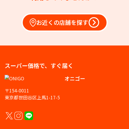
お近くの店舗を探す
スーパー価格で、すぐ届く
オニゴー
〒154-0011
東京都世田谷区上馬1-17-5