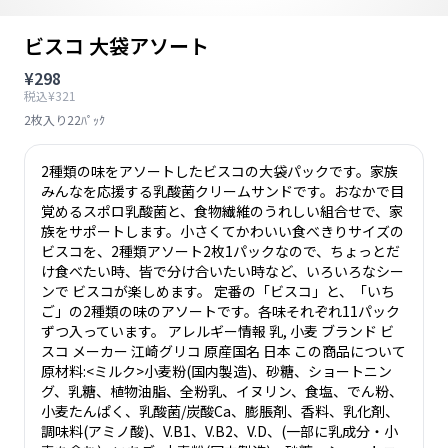
ビスコ 大袋アソート
¥298
税込¥321
2枚入り22ﾊﾟｯｸ
2種類の味をアソートしたビスコの大袋パックです。家族
みんなを応援する乳酸菌クリームサンドです。おなかで目
覚めるスポロ乳酸菌と、食物繊維のうれしい組合せで、家
族をサポートします。小さくてかわいい食べきりサイズの
ビスコを、2種類アソート2枚1パックなので、ちょっとだ
け食べたい時、皆で分け合いたい時など、いろいろなシー
ンで ビスコが楽しめます。 定番の「ビスコ」と、「いち
ご」の2種類の味のアソートです。各味それぞれ11パック
ずつ入っています。 アレルギー情報 乳, 小麦 ブランド ビ
スコ メーカー 江崎グリコ 原産国名 日本 この商品について
原材料:<ミルク>小麦粉(国内製造)、砂糖、ショートニン
グ、乳糖、植物油脂、全粉乳、イヌリン、食塩、でん粉、
小麦たんぱく、乳酸菌/炭酸Ca、膨脹剤、香料、乳化剤、
調味料(アミノ酸)、V.B1、V.B2、V.D、(一部に乳成分・小