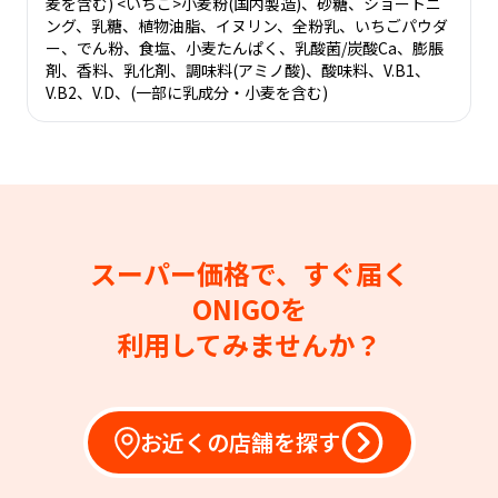
麦を含む) <いちご>小麦粉(国内製造)、砂糖、ショートニ
ング、乳糖、植物油脂、イヌリン、全粉乳、いちごパウダ
ー、でん粉、食塩、小麦たんぱく、乳酸菌/炭酸Ca、膨脹
剤、香料、乳化剤、調味料(アミノ酸)、酸味料、V.B1、
V.B2、V.D、(一部に乳成分・小麦を含む)
スーパー価格で、すぐ届く
ONIGOを
利用してみませんか？
お近くの店舗を探す