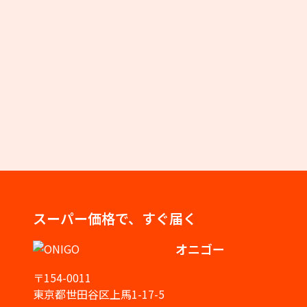
スーパー価格で、すぐ届く
オニゴー
〒154-0011
東京都世田谷区上馬1-17-5