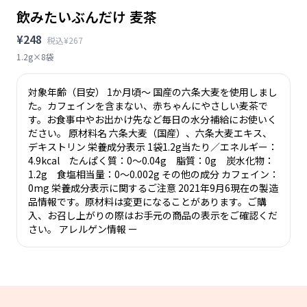
飲みたいぶんだけ 麦茶
¥248
税込¥267
1.2g×8袋
対象年齢（目安） 1か月頃～ 国産の六条大麦を使用しまし
た。カフェインを含まない、赤ちゃんにやさしい麦茶で
す。お食事中やお出かけ先など毎日の水分補給にお使いく
ださい。 原材料名 六条大麦（国産）、六条大麦エキス、
デキストリン 栄養成分表示 1袋1.2g当たり／エネルギー：
4.9kcal たんぱく質：0～0.04g 脂質：0g 炭水化物：
1.2g 食塩相当量：0～0.002g その他の成分 カフェイン：
0mg 栄養成分表示に関するご注意 2021年9月6現在の製造
品情報です。原材料は変更になることがあります。ご購
入、お召し上がりの際はお手元の商品の表示をご確認くだ
さい。 アレルゲン情報 ー