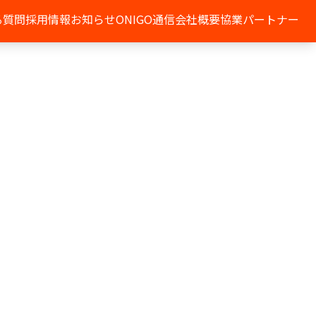
る質問
採用情報
お知らせ
ONIGO通信
会社概要
協業パートナー