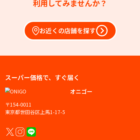
利用してみませんか？
お近くの店舗を探す
スーパー価格で、すぐ届く
オニゴー
〒154-0011
東京都世田谷区上馬1-17-5