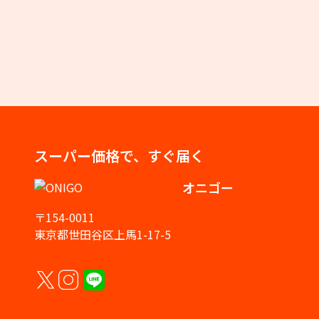
スーパー価格で、すぐ届く
オニゴー
〒154-0011
東京都世田谷区上馬1-17-5