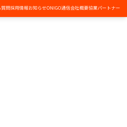
る質問
採用情報
お知らせ
ONIGO通信
会社概要
協業パートナー