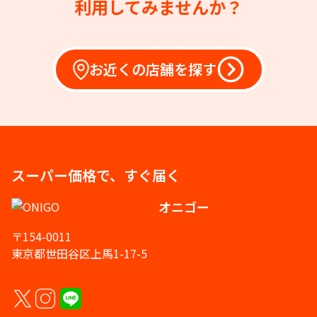
利用してみませんか？
お近くの店舗を探す
スーパー価格で、すぐ届く
オニゴー
〒154-0011
東京都世田谷区上馬1-17-5