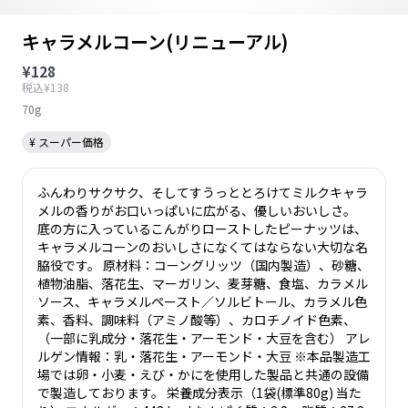
キャラメルコーン(リニューアル)
¥128
税込¥138
70g
¥ スーパー価格
ふんわりサクサク、そしてすうっととろけてミルクキャラ
メルの香りがお口いっぱいに広がる、優しいおいしさ。
底の方に入っているこんがりローストしたピーナッツは、
キャラメルコーンのおいしさになくてはならない大切な名
脇役です。 原材料：コーングリッツ（国内製造）、砂糖、
植物油脂、落花生、マーガリン、麦芽糖、食塩、カラメル
ソース、キャラメルペースト／ソルビトール、カラメル色
素、香料、調味料（アミノ酸等）、カロチノイド色素、
（一部に乳成分・落花生・アーモンド・大豆を含む） アレ
ルゲン情報：乳・落花生・アーモンド・大豆 ※本品製造工
場では卵・小麦・えび・かにを使用した製品と共通の設備
で製造しております。 栄養成分表示（1袋(標準80g) 当た