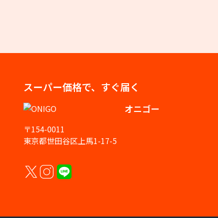
スーパー価格で、すぐ届く
オニゴー
〒154-0011
東京都世田谷区上馬1-17-5