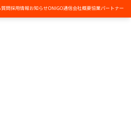
る質問
採用情報
お知らせ
ONIGO通信
会社概要
協業パートナー