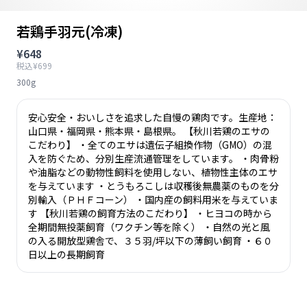
若鶏手羽元(冷凍)
¥648
税込¥699
300g
安心安全・おいしさを追求した自慢の鶏肉です。生産地：
山口県・福岡県・熊本県・島根県。 【秋川若鶏のエサの
こだわり】 ・全てのエサは遺伝子組換作物（GMO）の混
入を防ぐため、分別生産流通管理をしています。 ・肉骨粉
や油脂などの動物性飼料を使用しない、植物性主体のエサ
を与えています ・とうもろこしは収穫後無農薬のものを分
別輸入（ＰＨＦコーン） ・国内産の飼料用米を与えていま
す 【秋川若鶏の飼育方法のこだわり】 ・ヒヨコの時から
全期間無投薬飼育（ワクチン等を除く） ・自然の光と風
の入る開放型鶏舎で、３５羽/坪以下の薄飼い飼育 ・６０
日以上の長期飼育