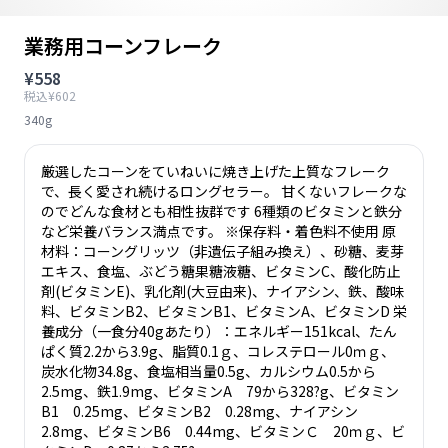
業務用コーンフレーク
¥558
税込¥602
340g
厳選したコーンをていねいに焼き上げた上質なフレーク
で、長く愛され続けるロングセラー。 甘くないフレークな
のでどんな食材とも相性抜群です 6種類のビタミンと鉄分
など栄養バランス満点です。 ※保存料・着色料不使用 原
材料：コーングリッツ（非遺伝子組み換え）、砂糖、麦芽
エキス、食塩、ぶどう糖果糖液糖、ビタミンC、酸化防止
剤(ビタミンE)、乳化剤(大豆由来)、ナイアシン、鉄、酸味
料、ビタミンB2、ビタミンB1、ビタミンA、ビタミンD 栄
養成分（一食分40gあたり）：エネルギー151kcal、たん
ぱく質2.2から3.9g、脂質0.1ｇ、コレステロール0ｍｇ、
炭水化物34.8g、食塩相当量0.5g、カルシウム0.5から
2.5mg、鉄1.9mg、ビタミンA 79から328?g、ビタミン
B1 0.25mg、ビタミンB2 0.28mg、ナイアシン
2.8mg、ビタミンB6 0.44mg、ビタミンＣ 20ｍｇ、ビ