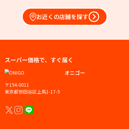
お近くの店舗を探す
スーパー価格で、すぐ届く
オニゴー
〒154-0011
東京都世田谷区上馬1-17-5