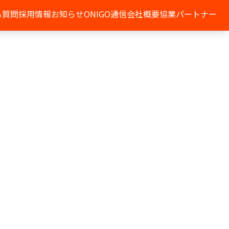
る質問
採用情報
お知らせ
ONIGO通信
会社概要
協業パートナー