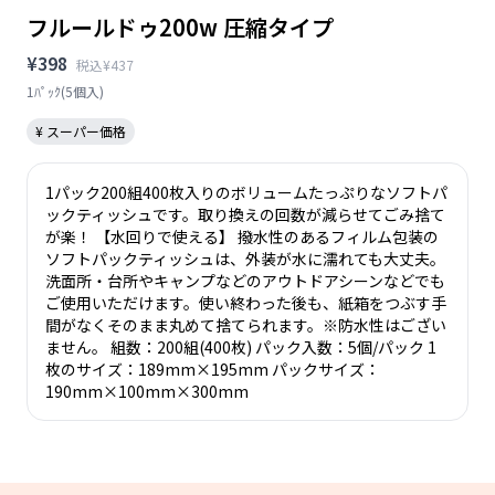
フルールドゥ200w 圧縮タイプ
¥398
税込¥437
1ﾊﾟｯｸ(5個入)
¥ スーパー価格
1パック200組400枚入りのボリュームたっぷりなソフトパ
ックティッシュです。取り換えの回数が減らせてごみ捨て
が楽！ 【水回りで使える】 撥水性のあるフィルム包装の
ソフトパックティッシュは、外装が水に濡れても大丈夫。
洗面所・台所やキャンプなどのアウトドアシーンなどでも
ご使用いただけます。使い終わった後も、紙箱をつぶす手
間がなくそのまま丸めて捨てられます。※防水性はござい
ません。 組数：200組(400枚) パック入数：5個/パック 1
枚のサイズ：189mm×195mm パックサイズ：
190mm×100mm×300mm