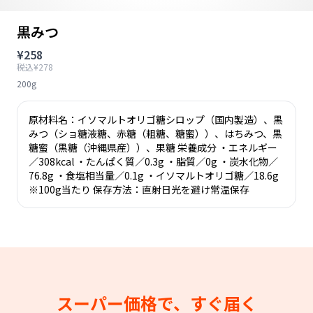
黒みつ
¥258
税込¥278
200g
原材料名：イソマルトオリゴ糖シロップ（国内製造）、黒
みつ（ショ糖液糖、赤糖（粗糖、糖蜜））、はちみつ、黒
糖蜜（黒糖（沖縄県産））、果糖 栄養成分 ・エネルギー
／308kcal ・たんぱく質／0.3g ・脂質／0g ・炭水化物／
76.8g ・食塩相当量／0.1g ・イソマルトオリゴ糖／18.6g
※100g当たり 保存方法：直射日光を避け常温保存
スーパー価格で、すぐ届く