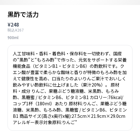
黒酢で活力
¥248
税込¥267
900ml
人工甘味料・香料・着色料・保存料を一切使わず、国産
の“黒酢”と“もろみ酢”で作った、元気をサポートする栄養
機能食品（ビタミンB1・ビタミンB6）の酢飲料です。ク
エン酸が豊富で柔らかな酸味と香りが特徴のもろみ酢を加
えて健康性を高め、口当たりのよいりんご果汁でおいしく
飲みやすい酢飲料に仕上げました（果汁20%）。 原材
料・成分 りんご、果糖ぶどう糖液糖、米黒酢、もろみ
酢、黒糖蜜 / ビタミンB6、ビタミンB1 カロリー:76kcal/
コップ1杯（180ml）あたり 原材料:りんご、果糖ぶどう糖
液糖、米黒酢、もろみ酢、黒糖蜜 / ビタミンB6、ビタミン
B1 商品サイズ(高さx奥行x幅):27.5cm×21.9cm×29.0cm
アレルギー表示対象原料:りんご"