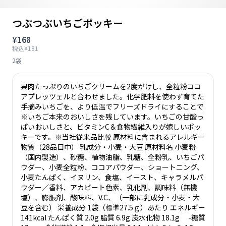
つぶつぶいちごポッキー
¥168
税込¥181
2袋
果肉たっぷりのいちごクリームを2度がけし、全粒粉ココ
アプレッツェルと合わせました。化学肥料を使わず育てた
手摘みいちごを、より低温でフリーズドライにすることで
※いちご本来のおいしさを残しています。いちごの甘酸っ
ぱいおいしさと、ビタミンC＆食物繊維入りが嬉しいポッ
キーです。※当社従来品比較 原材料に含まれるアレルギー
物質（28品目中） 乳成分・小麦・大豆 原材料名 小麦粉
（国内製造）、砂糖、植物油脂、乳糖、全粉乳、いちごパ
ウダー、小麦全粒粉、ココアパウダー、ショートニング、
小麦たんぱく、イヌリン、食塩、イースト、キャラメルパ
ウダー／香料、アカビート色素、乳化剤、調味料（無機
塩）、膨脹剤、酸味料、V.C、（一部に乳成分・小麦・大
豆を含む） 栄養成分 1袋（標準27.5ｇ）あたり エネルギー
141kcal たんぱく質 2.0g 脂質 6.9g 炭水化物 18.1g -糖質