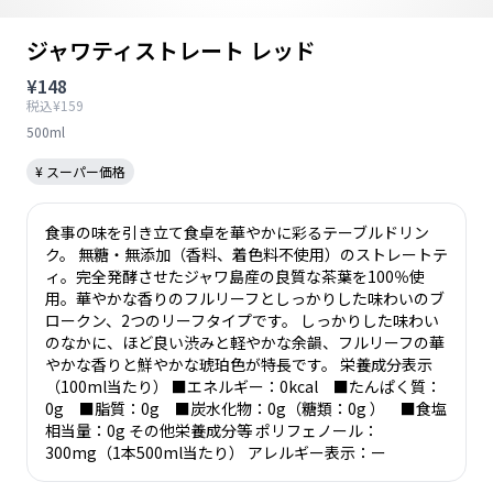
ジャワティストレート レッド
¥148
税込¥159
500ml
¥ スーパー価格
食事の味を引き立て食卓を華やかに彩るテーブルドリン
ク。 無糖・無添加（香料、着色料不使用）のストレートテ
ィ。完全発酵させたジャワ島産の良質な茶葉を100％使
用。華やかな香りのフルリーフとしっかりした味わいのブ
ロークン、2つのリーフタイプです。 しっかりした味わい
のなかに、ほど良い渋みと軽やかな余韻、フルリーフの華
やかな香りと鮮やかな琥珀色が特長です。 栄養成分表示
（100ml当たり） ■エネルギー：0kcal ■たんぱく質：
0g ■脂質：0g ■炭水化物：0g（糖類：0g ） ■食塩
相当量：0g その他栄養成分等 ポリフェノール：
300mg（1本500ml当たり） アレルギー表示：ー