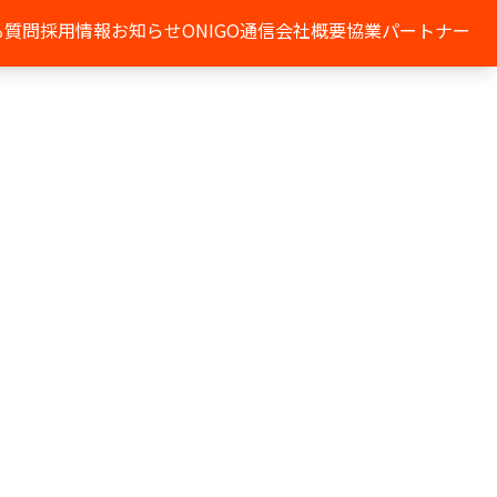
る質問
採用情報
お知らせ
ONIGO通信
会社概要
協業パートナー