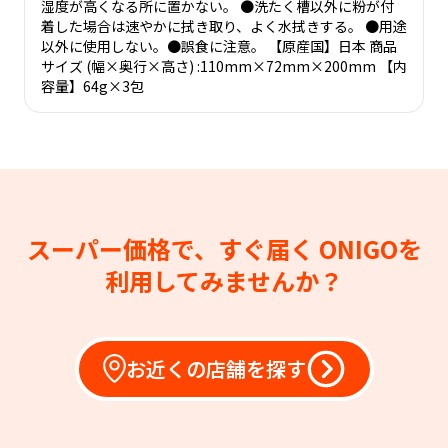
湿度が高くなる所に置かない。 ●洗たく槽以外に粉が付
着した場合は速やかに拭き取り、よく水拭きする。 ●用途
以外に使用しない。●誤食に注意。 【原産国】日本 商品
サイズ (幅×奥行×高さ) :110mm×72mm×200mm 【内
容量】64g×3包
スーパー価格で、すぐ届く
ONIGOを
利用してみませんか？
お近くの店舗を探す