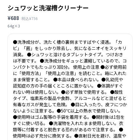
シュワッと洗濯槽クリーナー
¥688
税込¥756
64g×3
●洗浄成分が、洗たく槽の裏側まですばやく浸透。「カ
ビ」「菌」をしっかり除去し、気になるニオイをスッキリ
消臭。 ●シュワッと溶けるタブレットタイプ。つけおき
は不要です。 ●洗浄成分をギュッと濃縮しているので、コ
ンパクトでもたっぷり3回分。 使用上の注意 ●必ず使用前
に「使用方法」「使用上の注意」を読むこと。箱に入れた
まま保管すること。 ●本品は食べられない。●乳幼児や
認知症の方の手の届くところに置かない。 ●体調がすぐ
れない時は使用しない。●必ず単独で使用する。 ●酸性
タイプ、塩素系の製品や食酢、アルコールなどと混ぜると
有毒なガスが発生して危険。 ●目に入ったり、皮フにつか
ないように注意する。●50℃以上の熱水で使用しない。
●使用時はゴム製等の手袋を着用する。●開封後は1包を
すぐに使い切る。 ●洗濯物を入れたまま使用しない。衣
類等に付着すると脱色する恐れがあるので注意する。 ●
使用時は必ず充分に換気する。●直射日光を避け、温度や