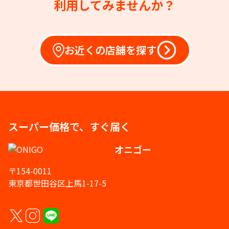
利用してみませんか？
お近くの店舗を探す
スーパー価格で、すぐ届く
オニゴー
〒154-0011
東京都世田谷区上馬1-17-5