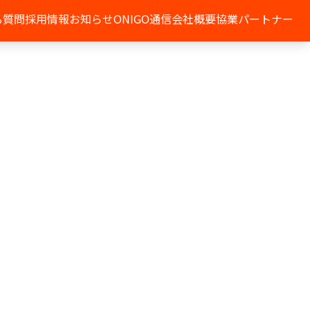
る質問
採用情報
お知らせ
ONIGO通信
会社概要
協業パートナー