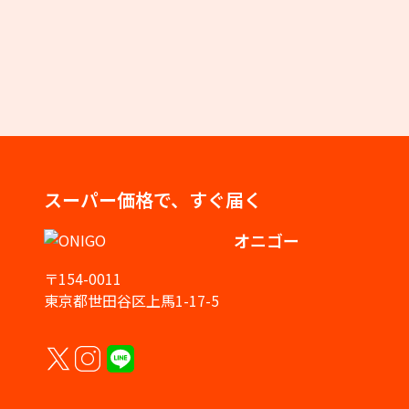
スーパー価格で、すぐ届く
オニゴー
〒154-0011
東京都世田谷区上馬1-17-5