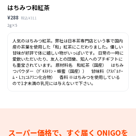
はちみつ和紅茶
¥288
税込¥311
2g×5
人気のはちみつ紅茶。弊社は日本茶専門店という事で国内
産の茶葉を使用した「和」紅茶にこだわりました。優しい
甘味が好評で体に嬉しい物がいっぱいです。 日常の一時に
愛飲いただいたり、友人との団欒、知人へのプチギフトに
も重宝されています。 原材料名 和紅茶（国産） はちみ
つパウダー（ﾃﾞｷｽﾄﾘﾝ・蜂蜜（国産）） 甘味料（ｱｽﾊﾟﾙﾃｰ
ﾑ・Lﾌｪﾆﾙｱﾗﾆﾝ化合物） 香料 ※はちみつを使用している
ので1才未満の乳児には与えないで下さい。
スーパー価格で、すぐ届く
ONIGOを