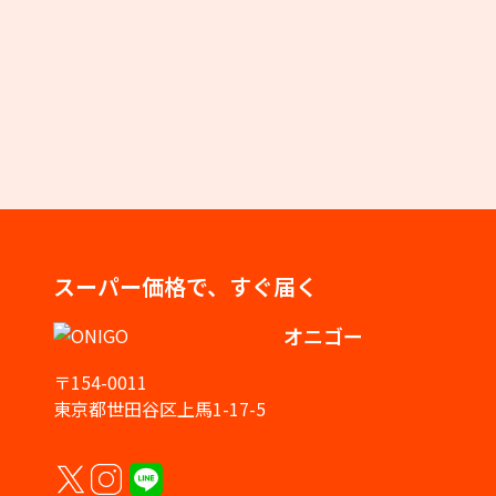
スーパー価格で、すぐ届く
オニゴー
〒154-0011
東京都世田谷区上馬1-17-5