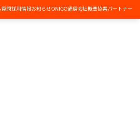
る質問
採用情報
お知らせ
ONIGO通信
会社概要
協業パートナー