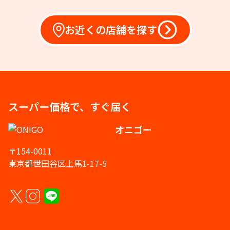
お近くの店舗を探す
スーパー価格で、すぐ届く
オニゴー
〒154-0011
東京都世田谷区上馬1-17-5