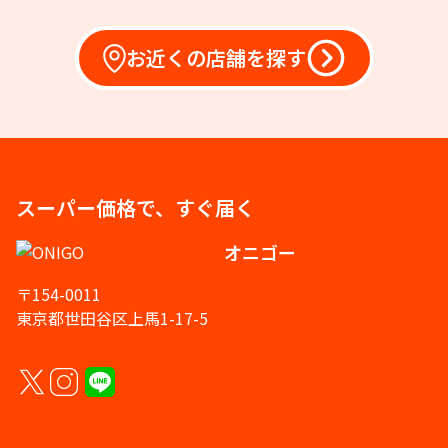
お近くの店舗を探す
スーパー価格で、すぐ届く
オニゴー
〒154-0011
東京都世田谷区上馬1-17-5