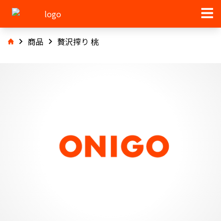
商品
贅沢搾り 桃