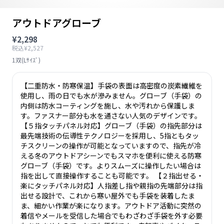
アウトドアグローブ
¥2,298
税込¥2,527
1双(Lｻｲｽﾞ)
【二重防水・防寒保温】手袋の表面は高密度の炭素繊維を
使用し、雨の日でも水が滲みません。グローブ（手袋）の
内側は防水コーティングを施し、水や汚れから保護しま
す。ファスナー部分も水を通さない人気のデザインです。
【５指タッチパネル対応】グローブ（手袋）の指先部分は
最先端技術の伝導性テクノロジーを採用し、5指ともタッ
チスクリーンの操作が可能となっていますので、指先が冷
える冬のアウトドアシーンでもスマホを便利に使える防寒
グローブ（手袋）です。よりスムーズに操作したい場合は
指を出して直接操作することも可能です。 【２指出せる・
楽にタッチパネル対応】人指差し指や親指の先端部分は指
出せる設計で、これから寒い屋外でも手袋を装着したま
ま、細かい作業が楽になります。アウトドア活動に突然の
着信やメールを受信した場合でもわざわざ手袋を外す必要