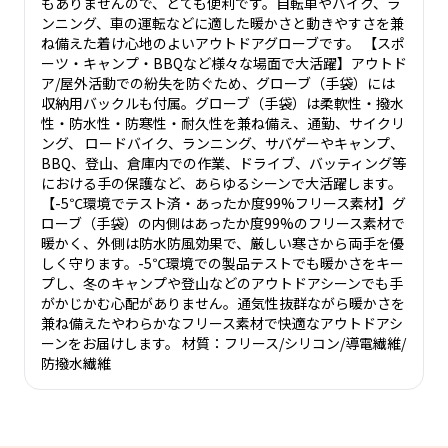
もありませんので、とても便利です。自転車やバイク、ラ
ンニング、車の運転などに適した暖かさと動きやすさを兼
ね備えた着け心地のよいアウトドアグローブです。 【スポ
ーツ・キャンプ・BBQなど様々な場面で大活躍】アウトド
ア/屋外活動での紛失を防ぐため、グローブ（手袋）には
収納用バックルも付属。グローブ（手袋）は柔軟性・撥水
性・防水性・防寒性・耐久性を兼ね備え、通勤、サイクリ
ング、 ロードバイク、ランニング、サバゲーやキャンプ、
BBQ、登山、倉庫内での作業、ドライブ、バッティング等
における手の保護など、あらゆるシーンで大活躍します。
【-5℃環境でテスト済・あったか度99%フリース素材】グ
ローブ（手袋）の内側はあったか度99%のフリース素材で
暖かく、外側は防水防風効果で、厳しい寒さから両手を優
しく守ります。-5℃環境での製品テストでも暖かさをキー
プし、冬のキャンプや登山などのアウトドアシーンでも手
がかじかむ心配がありません。通気性抜群ながら暖かさを
兼ね備えたやわらかなフリース素材で快適なアウトドアシ
ーンをお届けします。 材質：フリース/シリコン/導電繊維/
防撥水繊維